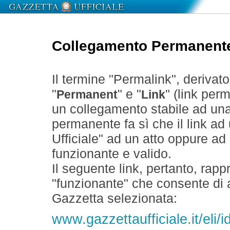
Collegamento Permanent
Il termine "Permalink", derivat
"
" e "
" (link perm
Permanent
Link
un collegamento stabile ad un
permanente fa sì che il link ad
Ufficiale" ad un atto oppure a
funzionante e valido.
Il seguente link, pertanto, rapp
"funzionante" che consente di a
Gazzetta selezionata:
www.gazzettaufficiale.it/el