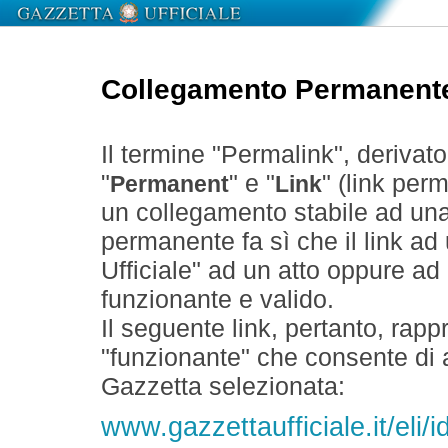
Collegamento Permanent
Il termine "Permalink", derivat
"
" e "
" (link perm
Permanent
Link
un collegamento stabile ad un
permanente fa sì che il link ad
Ufficiale" ad un atto oppure a
funzionante e valido.
Il seguente link, pertanto, rapp
"funzionante" che consente di a
Gazzetta selezionata:
www.gazzettaufficiale.it/el