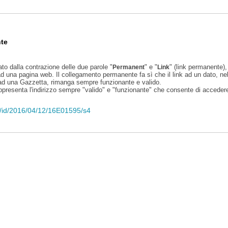
te
ato dalla contrazione delle due parole "
" e "
" (link permanente), 
Permanent
Link
d una pagina web. Il collegamento permanente fa sì che il link ad un dato, ne
 ad una Gazzetta, rimanga sempre funzionante e valido.
appresenta l'indirizzo sempre "valido" e "funzionante" che consente di accedere 
eli/id/2016/04/12/16E01595/s4