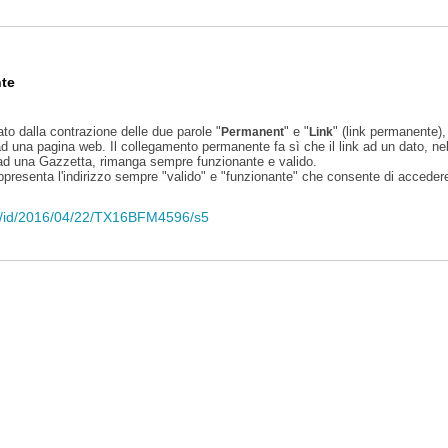
te
ato dalla contrazione delle due parole "
" e "
" (link permanente), 
Permanent
Link
d una pagina web. Il collegamento permanente fa sì che il link ad un dato, ne
 ad una Gazzetta, rimanga sempre funzionante e valido.
appresenta l'indirizzo sempre "valido" e "funzionante" che consente di accedere 
eli/id/2016/04/22/TX16BFM4596/s5