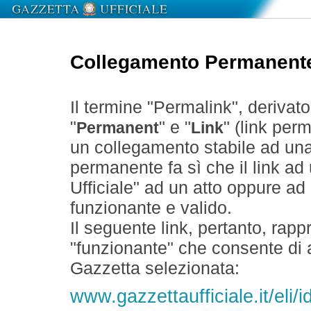
Collegamento Permanent
Il termine "Permalink", derivat
"
" e "
" (link perm
Permanent
Link
un collegamento stabile ad un
permanente fa sì che il link ad
Ufficiale" ad un atto oppure a
funzionante e valido.
Il seguente link, pertanto, rapp
"funzionante" che consente di a
Gazzetta selezionata:
www.gazzettaufficiale.it/el