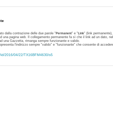
te
ato dalla contrazione delle due parole "
" e "
" (link permanente), 
Permanent
Link
d una pagina web. Il collegamento permanente fa sì che il link ad un dato, ne
 ad una Gazzetta, rimanga sempre funzionante e valido.
appresenta l'indirizzo sempre "valido" e "funzionante" che consente di accedere 
eli/id/2016/04/22/TX16BFM4630/s5