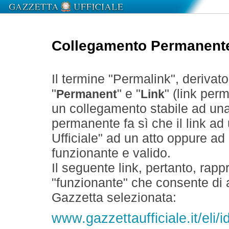
Collegamento Permanent
Il termine "Permalink", derivat
"
" e "
" (link perm
Permanent
Link
un collegamento stabile ad un
permanente fa sì che il link ad
Ufficiale" ad un atto oppure a
funzionante e valido.
Il seguente link, pertanto, rapp
"funzionante" che consente di a
Gazzetta selezionata:
www.gazzettaufficiale.it/el