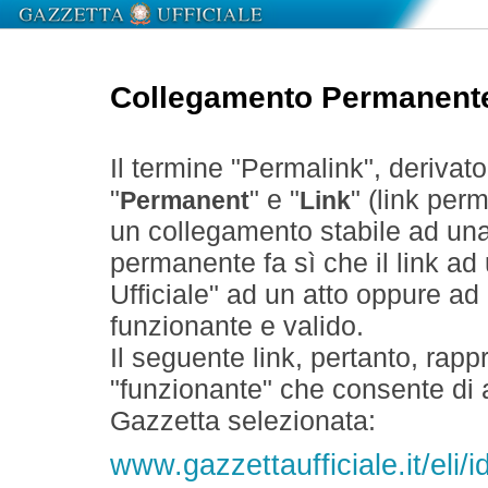
Collegamento Permanent
Il termine "Permalink", derivat
"
" e "
" (link perm
Permanent
Link
un collegamento stabile ad un
permanente fa sì che il link ad
Ufficiale" ad un atto oppure a
funzionante e valido.
Il seguente link, pertanto, rapp
"funzionante" che consente di a
Gazzetta selezionata:
www.gazzettaufficiale.it/el