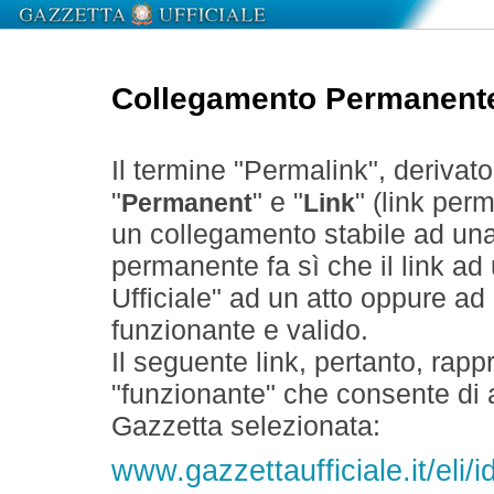
Collegamento Permanent
Il termine "Permalink", derivat
"
" e "
" (link perm
Permanent
Link
un collegamento stabile ad un
permanente fa sì che il link ad
Ufficiale" ad un atto oppure a
funzionante e valido.
Il seguente link, pertanto, rapp
"funzionante" che consente di a
Gazzetta selezionata:
www.gazzettaufficiale.it/el