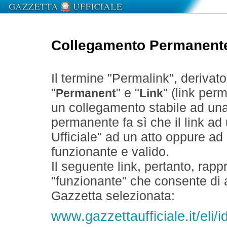
Collegamento Permanent
Il termine "Permalink", derivat
"
" e "
" (link perm
Permanent
Link
un collegamento stabile ad un
permanente fa sì che il link ad
Ufficiale" ad un atto oppure a
funzionante e valido.
Il seguente link, pertanto, rapp
"funzionante" che consente di a
Gazzetta selezionata:
www.gazzettaufficiale.it/el