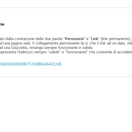
te
ato dalla contrazione delle due parole "
" e "
" (link permanente), 
Permanent
Link
d una pagina web. Il collegamento permanente fa sì che il link ad un dato, ne
 ad una Gazzetta, rimanga sempre funzionante e valido.
appresenta l'indirizzo sempre "valido" e "funzionante" che consente di accedere 
eli/id/2016/06/06/TU16BGA6421/s5