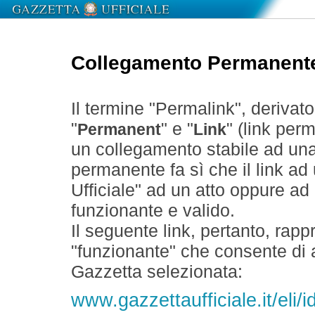
Collegamento Permanent
Il termine "Permalink", derivat
"
" e "
" (link perm
Permanent
Link
un collegamento stabile ad un
permanente fa sì che il link ad
Ufficiale" ad un atto oppure a
funzionante e valido.
Il seguente link, pertanto, rapp
"funzionante" che consente di a
Gazzetta selezionata:
www.gazzettaufficiale.it/el