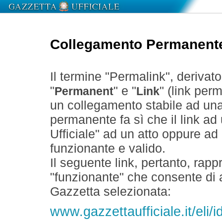
Collegamento Permanent
Il termine "Permalink", derivat
"
" e "
" (link perm
Permanent
Link
un collegamento stabile ad un
permanente fa sì che il link ad
Ufficiale" ad un atto oppure a
funzionante e valido.
Il seguente link, pertanto, rapp
"funzionante" che consente di a
Gazzetta selezionata:
www.gazzettaufficiale.it/el