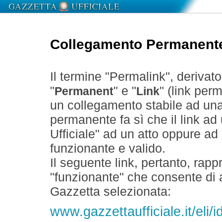
Collegamento Permanent
Il termine "Permalink", derivat
"
" e "
" (link perm
Permanent
Link
un collegamento stabile ad un
permanente fa sì che il link ad
Ufficiale" ad un atto oppure a
funzionante e valido.
Il seguente link, pertanto, rapp
"funzionante" che consente di a
Gazzetta selezionata:
www.gazzettaufficiale.it/el