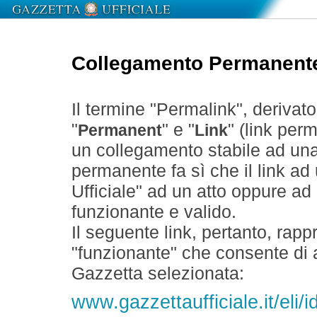
Collegamento Permanent
Il termine "Permalink", derivat
"
" e "
" (link perm
Permanent
Link
un collegamento stabile ad un
permanente fa sì che il link ad
Ufficiale" ad un atto oppure a
funzionante e valido.
Il seguente link, pertanto, rapp
"funzionante" che consente di a
Gazzetta selezionata:
www.gazzettaufficiale.it/el