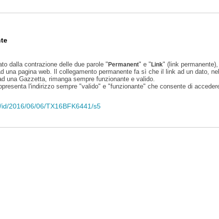
te
ato dalla contrazione delle due parole "
" e "
" (link permanente), 
Permanent
Link
d una pagina web. Il collegamento permanente fa sì che il link ad un dato, ne
 ad una Gazzetta, rimanga sempre funzionante e valido.
appresenta l'indirizzo sempre "valido" e "funzionante" che consente di accedere 
eli/id/2016/06/06/TX16BFK6441/s5