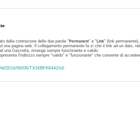
te
ato dalla contrazione delle due parole "
" e "
" (link permanente), 
Permanent
Link
d una pagina web. Il collegamento permanente fa sì che il link ad un dato, ne
 ad una Gazzetta, rimanga sempre funzionante e valido.
appresenta l'indirizzo sempre "valido" e "funzionante" che consente di accedere 
eli/id/2016/06/06/TX16BFK6442/s5