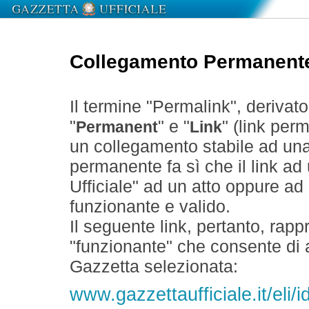
Collegamento Permanent
Il termine "Permalink", derivat
"
" e "
" (link perm
Permanent
Link
un collegamento stabile ad un
permanente fa sì che il link ad
Ufficiale" ad un atto oppure a
funzionante e valido.
Il seguente link, pertanto, rapp
"funzionante" che consente di a
Gazzetta selezionata:
www.gazzettaufficiale.it/el