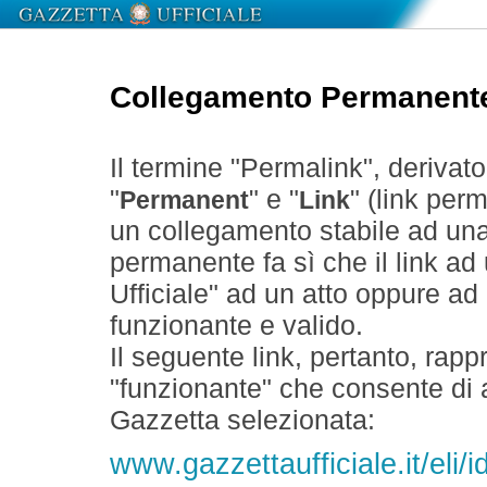
Collegamento Permanent
Il termine "Permalink", derivat
"
" e "
" (link perm
Permanent
Link
un collegamento stabile ad un
permanente fa sì che il link ad
Ufficiale" ad un atto oppure a
funzionante e valido.
Il seguente link, pertanto, rapp
"funzionante" che consente di a
Gazzetta selezionata:
www.gazzettaufficiale.it/el