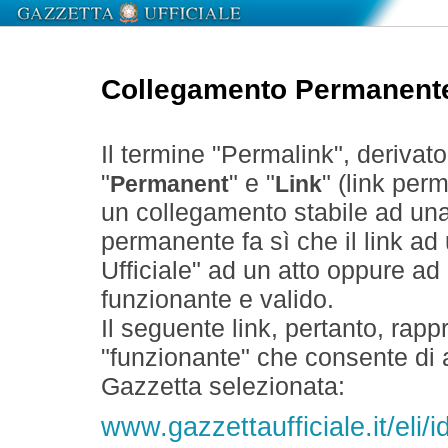
Collegamento Permanent
Il termine "Permalink", derivat
"
" e "
" (link perm
Permanent
Link
un collegamento stabile ad un
permanente fa sì che il link ad
Ufficiale" ad un atto oppure a
funzionante e valido.
Il seguente link, pertanto, rapp
"funzionante" che consente di a
Gazzetta selezionata:
www.gazzettaufficiale.it/el