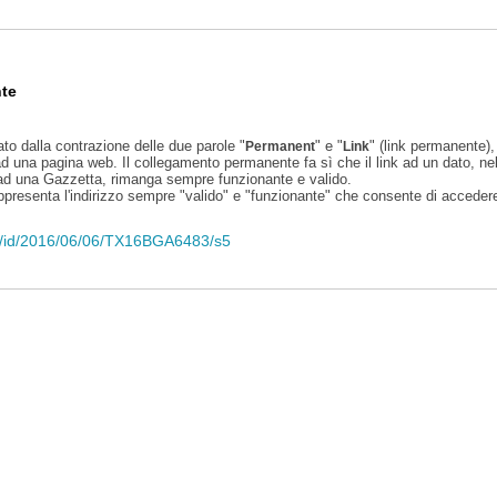
te
ato dalla contrazione delle due parole "
" e "
" (link permanente), 
Permanent
Link
d una pagina web. Il collegamento permanente fa sì che il link ad un dato, ne
 ad una Gazzetta, rimanga sempre funzionante e valido.
appresenta l'indirizzo sempre "valido" e "funzionante" che consente di accedere 
eli/id/2016/06/06/TX16BGA6483/s5