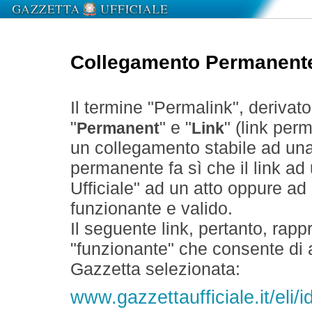
Collegamento Permanent
Il termine "Permalink", derivat
"
" e "
" (link perm
Permanent
Link
un collegamento stabile ad un
permanente fa sì che il link ad
Ufficiale" ad un atto oppure a
funzionante e valido.
Il seguente link, pertanto, rapp
"funzionante" che consente di a
Gazzetta selezionata:
www.gazzettaufficiale.it/el