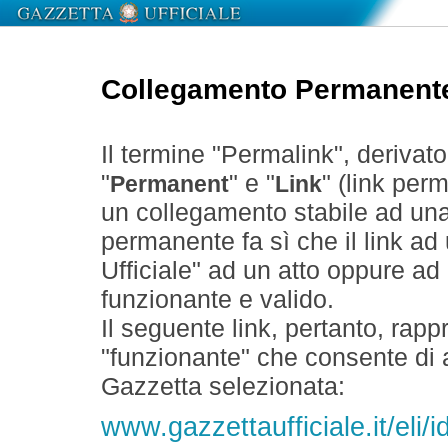
Collegamento Permanent
Il termine "Permalink", derivat
"
" e "
" (link perm
Permanent
Link
un collegamento stabile ad un
permanente fa sì che il link ad
Ufficiale" ad un atto oppure a
funzionante e valido.
Il seguente link, pertanto, rapp
"funzionante" che consente di a
Gazzetta selezionata:
www.gazzettaufficiale.it/el