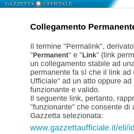
Collegamento Permanent
Il termine "Permalink", derivat
"
" e "
" (link perm
Permanent
Link
un collegamento stabile ad un
permanente fa sì che il link ad
Ufficiale" ad un atto oppure a
funzionante e valido.
Il seguente link, pertanto, rapp
"funzionante" che consente di a
Gazzetta selezionata:
www.gazzettaufficiale.it/el