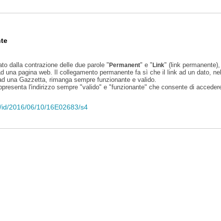
te
ato dalla contrazione delle due parole "
" e "
" (link permanente), 
Permanent
Link
d una pagina web. Il collegamento permanente fa sì che il link ad un dato, ne
 ad una Gazzetta, rimanga sempre funzionante e valido.
appresenta l'indirizzo sempre "valido" e "funzionante" che consente di accedere 
eli/id/2016/06/10/16E02683/s4