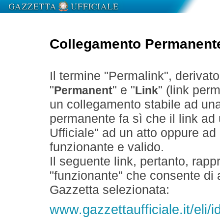
Collegamento Permanent
Il termine "Permalink", derivat
"
" e "
" (link perm
Permanent
Link
un collegamento stabile ad un
permanente fa sì che il link ad
Ufficiale" ad un atto oppure a
funzionante e valido.
Il seguente link, pertanto, rapp
"funzionante" che consente di a
Gazzetta selezionata:
www.gazzettaufficiale.it/el