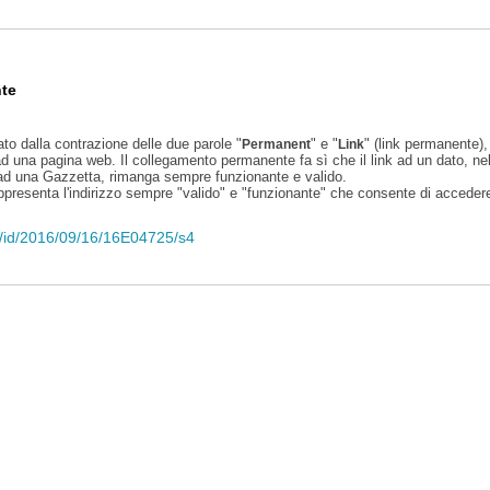
te
ato dalla contrazione delle due parole "
" e "
" (link permanente), 
Permanent
Link
d una pagina web. Il collegamento permanente fa sì che il link ad un dato, ne
 ad una Gazzetta, rimanga sempre funzionante e valido.
appresenta l'indirizzo sempre "valido" e "funzionante" che consente di accedere 
eli/id/2016/09/16/16E04725/s4