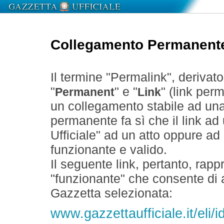
Collegamento Permanent
Il termine "Permalink", derivat
"
" e "
" (link perm
Permanent
Link
un collegamento stabile ad un
permanente fa sì che il link ad
Ufficiale" ad un atto oppure a
funzionante e valido.
Il seguente link, pertanto, rapp
"funzionante" che consente di a
Gazzetta selezionata:
www.gazzettaufficiale.it/el