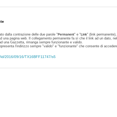
te
ato dalla contrazione delle due parole "
" e "
" (link permanente), 
Permanent
Link
d una pagina web. Il collegamento permanente fa sì che il link ad un dato, ne
 ad una Gazzetta, rimanga sempre funzionante e valido.
appresenta l'indirizzo sempre "valido" e "funzionante" che consente di accedere 
eli/id/2016/09/16/TX16BFF11747/s5