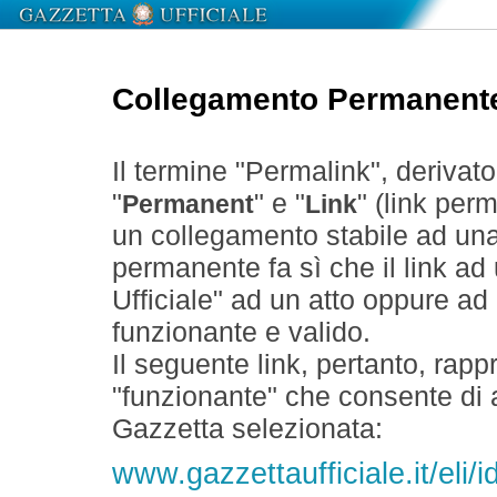
Collegamento Permanent
Il termine "Permalink", derivat
"
" e "
" (link perm
Permanent
Link
un collegamento stabile ad un
permanente fa sì che il link ad
Ufficiale" ad un atto oppure a
funzionante e valido.
Il seguente link, pertanto, rapp
"funzionante" che consente di a
Gazzetta selezionata:
www.gazzettaufficiale.it/el