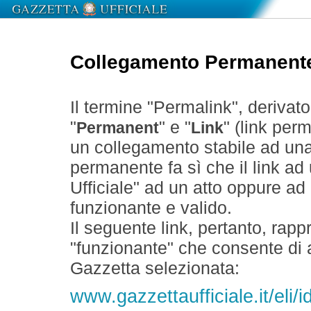
Collegamento Permanent
Il termine "Permalink", derivat
"
" e "
" (link perm
Permanent
Link
un collegamento stabile ad un
permanente fa sì che il link ad
Ufficiale" ad un atto oppure a
funzionante e valido.
Il seguente link, pertanto, rapp
"funzionante" che consente di a
Gazzetta selezionata:
www.gazzettaufficiale.it/el