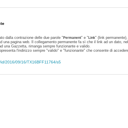
te
ato dalla contrazione delle due parole "
" e "
" (link permanente), 
Permanent
Link
d una pagina web. Il collegamento permanente fa sì che il link ad un dato, ne
 ad una Gazzetta, rimanga sempre funzionante e valido.
appresenta l'indirizzo sempre "valido" e "funzionante" che consente di accedere 
eli/id/2016/09/16/TX16BFF11764/s5