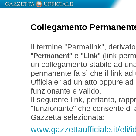
Collegamento Permanent
Il termine "Permalink", derivat
"
" e "
" (link perm
Permanent
Link
un collegamento stabile ad un
permanente fa sì che il link ad
Ufficiale" ad un atto oppure a
funzionante e valido.
Il seguente link, pertanto, rapp
"funzionante" che consente di a
Gazzetta selezionata:
www.gazzettaufficiale.it/el