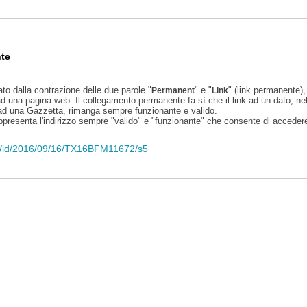
te
ato dalla contrazione delle due parole "
" e "
" (link permanente), 
Permanent
Link
d una pagina web. Il collegamento permanente fa sì che il link ad un dato, ne
 ad una Gazzetta, rimanga sempre funzionante e valido.
appresenta l'indirizzo sempre "valido" e "funzionante" che consente di accedere 
eli/id/2016/09/16/TX16BFM11672/s5