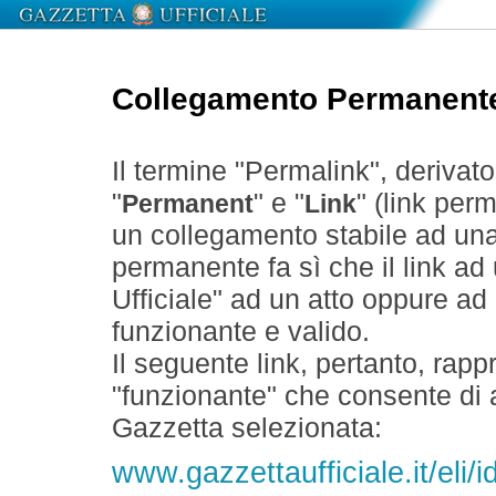
Collegamento Permanent
Il termine "Permalink", derivat
"
" e "
" (link perm
Permanent
Link
un collegamento stabile ad un
permanente fa sì che il link ad
Ufficiale" ad un atto oppure a
funzionante e valido.
Il seguente link, pertanto, rapp
"funzionante" che consente di a
Gazzetta selezionata:
www.gazzettaufficiale.it/el