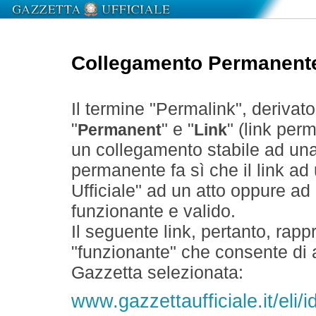
Collegamento Permanent
Il termine "Permalink", derivat
"
" e "
" (link perm
Permanent
Link
un collegamento stabile ad un
permanente fa sì che il link ad
Ufficiale" ad un atto oppure a
funzionante e valido.
Il seguente link, pertanto, rapp
"funzionante" che consente di a
Gazzetta selezionata:
www.gazzettaufficiale.it/el