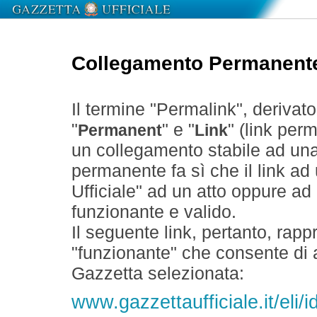
Collegamento Permanent
Il termine "Permalink", derivat
"
" e "
" (link perm
Permanent
Link
un collegamento stabile ad un
permanente fa sì che il link ad
Ufficiale" ad un atto oppure a
funzionante e valido.
Il seguente link, pertanto, rapp
"funzionante" che consente di a
Gazzetta selezionata:
www.gazzettaufficiale.it/el