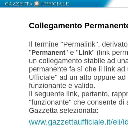
Collegamento Permanent
Il termine "Permalink", derivat
"
" e "
" (link perm
Permanent
Link
un collegamento stabile ad un
permanente fa sì che il link ad
Ufficiale" ad un atto oppure a
funzionante e valido.
Il seguente link, pertanto, rapp
"funzionante" che consente di a
Gazzetta selezionata:
www.gazzettaufficiale.it/el