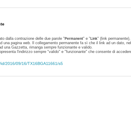
te
ato dalla contrazione delle due parole "
" e "
" (link permanente), 
Permanent
Link
d una pagina web. Il collegamento permanente fa sì che il link ad un dato, ne
 ad una Gazzetta, rimanga sempre funzionante e valido.
appresenta l'indirizzo sempre "valido" e "funzionante" che consente di accedere 
eli/id/2016/09/16/TX16BGA11661/s5