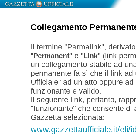
Collegamento Permanent
Il termine "Permalink", derivat
"
" e "
" (link perm
Permanent
Link
un collegamento stabile ad un
permanente fa sì che il link ad
Ufficiale" ad un atto oppure a
funzionante e valido.
Il seguente link, pertanto, rapp
"funzionante" che consente di a
Gazzetta selezionata:
www.gazzettaufficiale.it/el