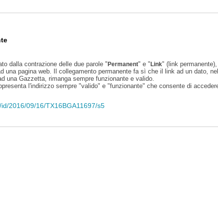
te
ato dalla contrazione delle due parole "
" e "
" (link permanente), 
Permanent
Link
d una pagina web. Il collegamento permanente fa sì che il link ad un dato, ne
 ad una Gazzetta, rimanga sempre funzionante e valido.
appresenta l'indirizzo sempre "valido" e "funzionante" che consente di accedere 
eli/id/2016/09/16/TX16BGA11697/s5