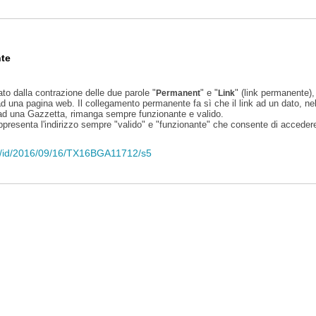
te
ato dalla contrazione delle due parole "
" e "
" (link permanente), 
Permanent
Link
d una pagina web. Il collegamento permanente fa sì che il link ad un dato, ne
 ad una Gazzetta, rimanga sempre funzionante e valido.
appresenta l'indirizzo sempre "valido" e "funzionante" che consente di accedere 
eli/id/2016/09/16/TX16BGA11712/s5