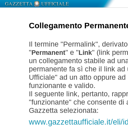
Collegamento Permanent
Il termine "Permalink", derivat
"
" e "
" (link perm
Permanent
Link
un collegamento stabile ad un
permanente fa sì che il link ad
Ufficiale" ad un atto oppure a
funzionante e valido.
Il seguente link, pertanto, rapp
"funzionante" che consente di a
Gazzetta selezionata:
www.gazzettaufficiale.it/el