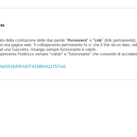
te
ato dalla contrazione delle due parole "
" e "
" (link permanente), 
Permanent
Link
d una pagina web. Il collegamento permanente fa sì che il link ad un dato, ne
 ad una Gazzetta, rimanga sempre funzionante e valido.
appresenta l'indirizzo sempre "valido" e "funzionante" che consente di accedere 
eli/id/2016/09/16/TX16BGA11757/s5