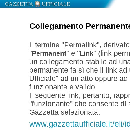
Collegamento Permanent
Il termine "Permalink", derivat
"
" e "
" (link perm
Permanent
Link
un collegamento stabile ad un
permanente fa sì che il link ad
Ufficiale" ad un atto oppure a
funzionante e valido.
Il seguente link, pertanto, rapp
"funzionante" che consente di a
Gazzetta selezionata:
www.gazzettaufficiale.it/el