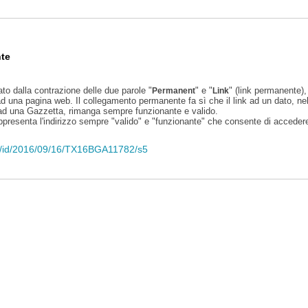
te
ato dalla contrazione delle due parole "
" e "
" (link permanente), 
Permanent
Link
d una pagina web. Il collegamento permanente fa sì che il link ad un dato, ne
 ad una Gazzetta, rimanga sempre funzionante e valido.
appresenta l'indirizzo sempre "valido" e "funzionante" che consente di accedere 
eli/id/2016/09/16/TX16BGA11782/s5