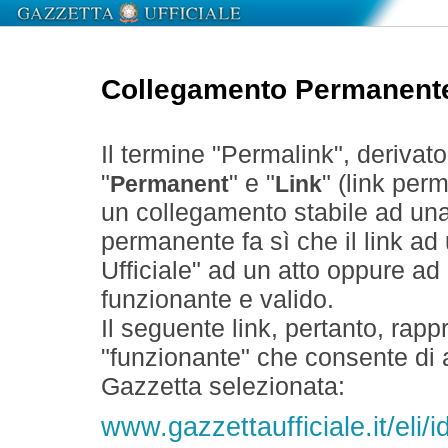
Collegamento Permanent
Il termine "Permalink", derivat
"
" e "
" (link perm
Permanent
Link
un collegamento stabile ad un
permanente fa sì che il link ad
Ufficiale" ad un atto oppure a
funzionante e valido.
Il seguente link, pertanto, rapp
"funzionante" che consente di a
Gazzetta selezionata:
www.gazzettaufficiale.it/el