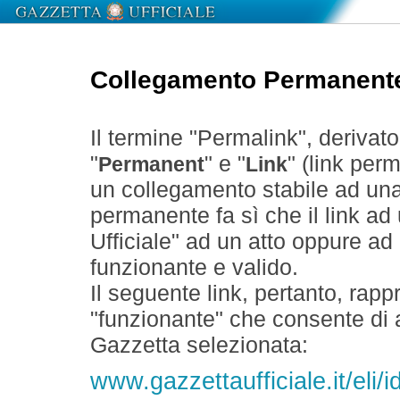
Collegamento Permanent
Il termine "Permalink", derivat
"
" e "
" (link perm
Permanent
Link
un collegamento stabile ad un
permanente fa sì che il link ad
Ufficiale" ad un atto oppure a
funzionante e valido.
Il seguente link, pertanto, rapp
"funzionante" che consente di a
Gazzetta selezionata:
www.gazzettaufficiale.it/el