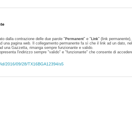
te
ato dalla contrazione delle due parole "
" e "
" (link permanente), 
Permanent
Link
d una pagina web. Il collegamento permanente fa sì che il link ad un dato, ne
 ad una Gazzetta, rimanga sempre funzionante e valido.
appresenta l'indirizzo sempre "valido" e "funzionante" che consente di accedere 
eli/id/2016/09/28/TX16BGA12394/s5