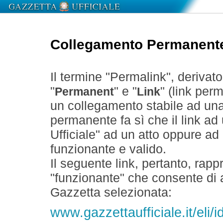
Collegamento Permanent
Il termine "Permalink", derivat
"
" e "
" (link perm
Permanent
Link
un collegamento stabile ad un
permanente fa sì che il link ad
Ufficiale" ad un atto oppure a
funzionante e valido.
Il seguente link, pertanto, rapp
"funzionante" che consente di a
Gazzetta selezionata:
www.gazzettaufficiale.it/el